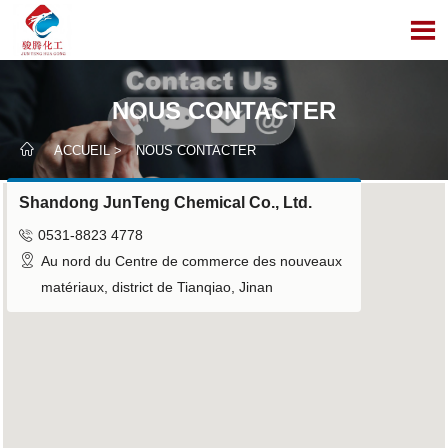

NOUS CONTACTER

ACCUEIL
>
NOUS CONTACTER
Shandong JunTeng Chemical Co., Ltd.

0531-8823 4778

Au nord du Centre de commerce des nouveaux
matériaux, district de Tianqiao, Jinan