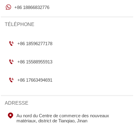

+86 18866832776
TÉLÉPHONE

+86 18596277178

+86 15588955913

+86 17663494691
ADRESSE

Au nord du Centre de commerce des nouveaux 
matériaux, district de Tianqiao, Jinan