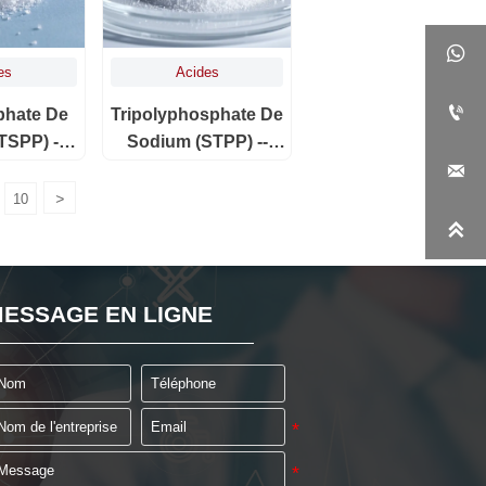

es
Acides

phate De
Tripolyphosphate De
TSPP) -
Sodium (STPP) --
echnique
Qualité Technique Et

Qualité Alimentaire
>
10
.

ESSAGE EN LIGNE