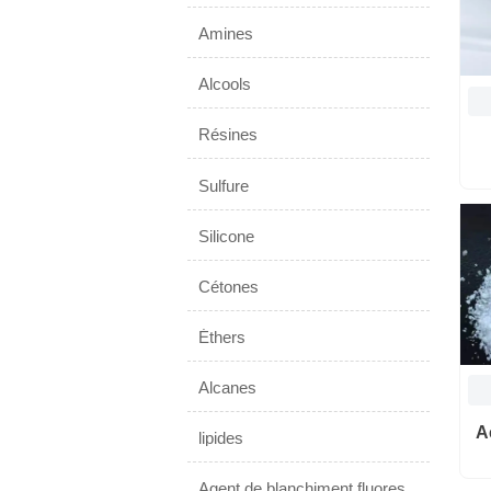
Amines
Alcools
Résines
Sulfure
Silicone
Cétones
Éthers
Alcanes
A
lipides
Agent de blanchiment fluorescent