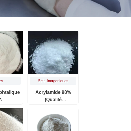
es
Sels Inorganiques
phtalique
Acrylamide 98%
A
(qualité
Microbiologique)