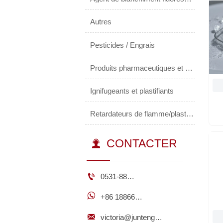
Autres
Pesticides / Engrais
Produits pharmaceutiques et médicaments
Ignifugeants et plastifiants
Retardateurs de flamme/plastifiants
CONTACTER


0531-8823 4778

+86 18866832776

victoria@juntengchem.com