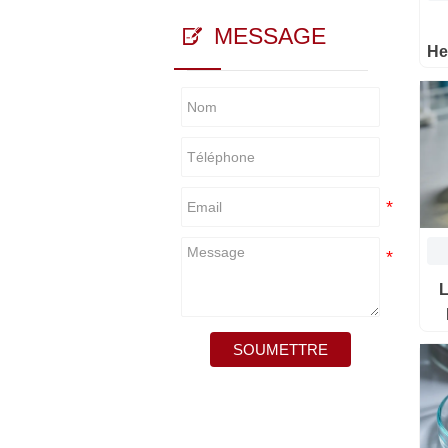
MESSAGE

He
L
SOUMETTRE