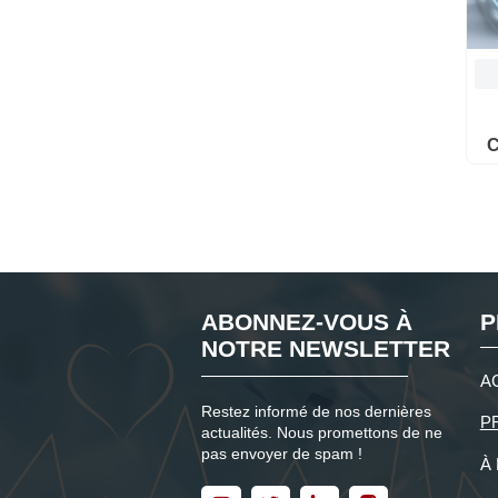
C
ABONNEZ-VOUS À
P
NOTRE NEWSLETTER
A
Restez informé de nos dernières
P
actualités. Nous promettons de ne
pas envoyer de spam !
À