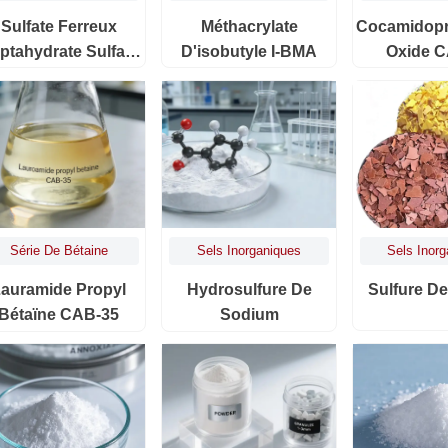
Sulfate Ferreux
Méthacrylate
Cocamidopr
ptahydrate Sulfate
D'isobutyle I-BMA
Oxide 
Ferreux Anhydre
Série De Bétaine
Sels Inorganiques
Sels Inor
auramide Propyl
Hydrosulfure De
Sulfure D
Bétaïne CAB-35
Sodium