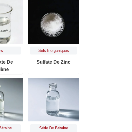
rs
Sels Inorganiques
ate De
Sulfate De Zinc
lène
Bétaine
Série De Bétaine