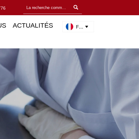

776
US
ACTUALITÉS
Français
