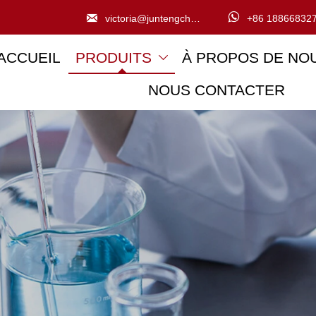


victoria@juntengchem.com
+86 18866832
ACCUEIL
PRODUITS
À PROPOS DE NO

NOUS CONTACTER