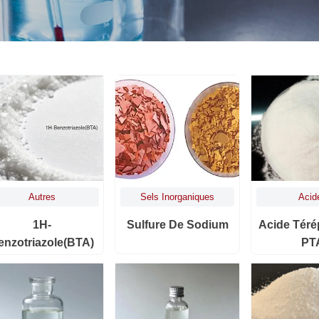
Autres
Sels Inorganiques
Acid
1H-
Sulfure De Sodium
Acide Téré
enzotriazole(BTA)
PT