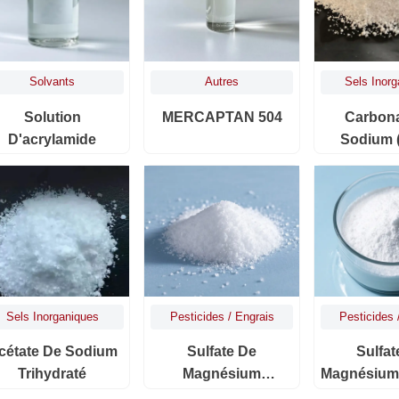
Solvants
Autres
Sels Inor
Solution
MERCAPTAN 504
Carbon
D'acrylamide
Sodium (
Dense, Q
Aliment
Sels Inorganiques
Pesticides / Engrais
Pesticides 
cétate De Sodium
Sulfate De
Sulfat
Trihydraté
Magnésium
Magnésium
Monohydraté