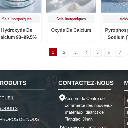
Sels Inorganiques
Sels Inorganiques
Acid
Hydroxyde De
Oxyde De Calcium
Pyrophos
alcium 90–99.5%
Sodium (
Qualité T
1
2
3
4
5
6
7
..
RODUITS
CONTACTEZ-NOUS
M

CCUEIL
Au nord du Centre de
commerce des nouveaux
RODUITS
matériaux, district de
Tianqiao, Jinan
 PROPOS DE NOUS