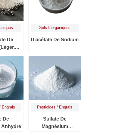
ganiques
Sels Inorganiques
ate De
Diacétate De Sodium
léger,
ualité
aire)
/ Engrais
Pesticides / Engrais
e De
Sulfate De
 Anhydre
Magnésium
Trihydraté