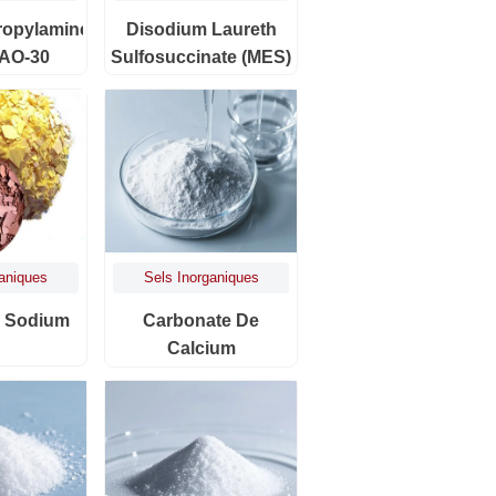
opylamine
Disodium Laureth
CAO-30
Sulfosuccinate (MES)
ganiques
Sels Inorganiques
e Sodium
Carbonate De
Calcium