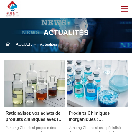

ACTUALITÉS

ACCUEIL
>
Actualités
Rationalisez vos achats de
Produits Chimiques
produits chimiques avec les
Inorganiques :
services de Junteng
Approvisionnement Fiable
Junteng Chemical propose des
Junteng Chemical est spécialisé
de Junteng Chemical