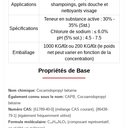
Applications
shampoings, gels douche et
nettoyants visage
Teneur en substance active : 30% -
35% (Std.)
Spécifications
Chlorure de sodium : ≤ 6.0%
pH (5% sol.) : 4.5 - 7.5
1000 KG/fût ou 200 KG/fût (le poids
Emballage
net peut varier en fonction de la
concentration)
Propriétés de Base
Nom chimique
:
Cocamidopropyl bétaïne
Également connu sous le nom:
CAPB, Cocoamidopropyl
bétaïne
Numéro CAS:
[61789-40-0] (mélange CAS courant), [86438-
79-1] (également fréquemment utilisé)
Formule moléculaire:
C₁₉H₃₈N₂O₃ (composant représentatif,