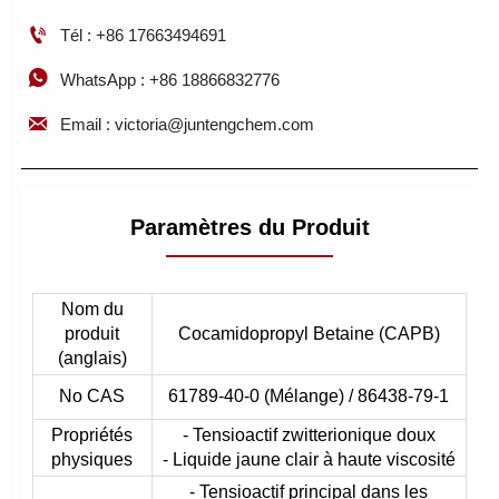

Tél : +86 17663494691

WhatsApp : +86 18866832776

Email : victoria@juntengchem.com
Paramètres du Produit
Nom du
produit
Cocamidopropyl Betaine (CAPB)
(anglais)
No CAS
61789-40-0 (Mélange) / 86438-79-1
Propriétés
- Tensioactif zwitterionique doux
physiques
- Liquide jaune clair à haute viscosité
- Tensioactif principal dans les