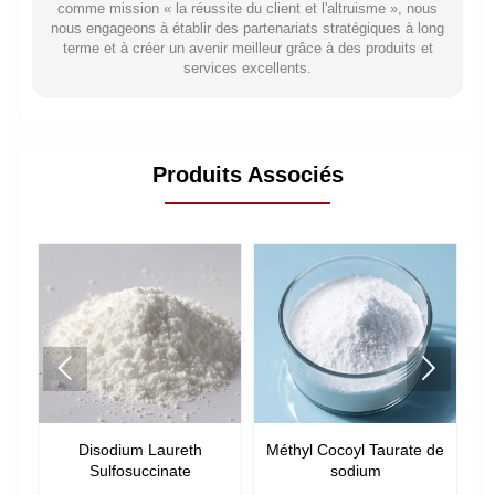
comme mission « la réussite du client et l'altruisme », nous
nous engageons à établir des partenariats stratégiques à long
terme et à créer un avenir meilleur grâce à des produits et
services excellents.
Produits Associés


m Laureth
Méthyl Cocoyl Taurate de
Cocamide MEA
uccinate
sodium