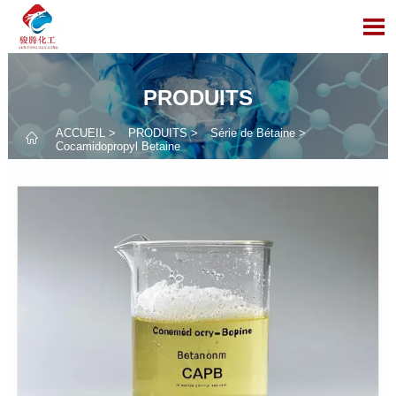

PRODUITS
ACCUEIL
>
PRODUITS
>
Série de Bétaine
>

Cocamidopropyl Betaine