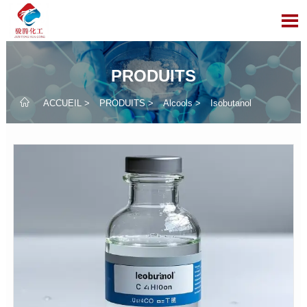

PRODUITS

ACCUEIL
>
PRODUITS
>
Alcools
>
Isobutanol