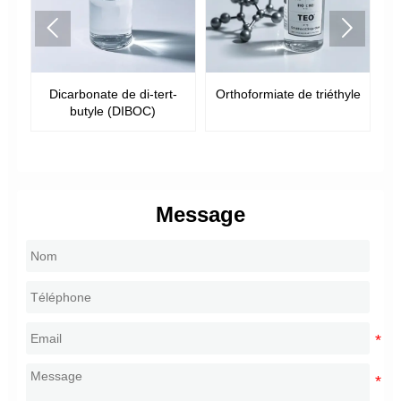


bonate de di-tert-
Orthoformiate de triéthyle
Orthoformia
utyle (DIBOC)
triméthy
Message