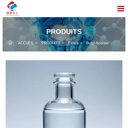

PRODUITS

ACCUEIL
>
PRODUITS
>
Esters
>
Butyl Acetate