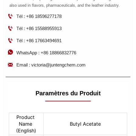
also used in flavors, pharmaceuticals, and the leather industry.

Tél : +86 18596277178

Tél : +86 15588955913

Tél : +86 17663494691

WhatsApp : +86 18866832776

Email : victoria@juntengchem.com
Paramètres du Produit
Product 
Name 
Butyl Acetate
(English)