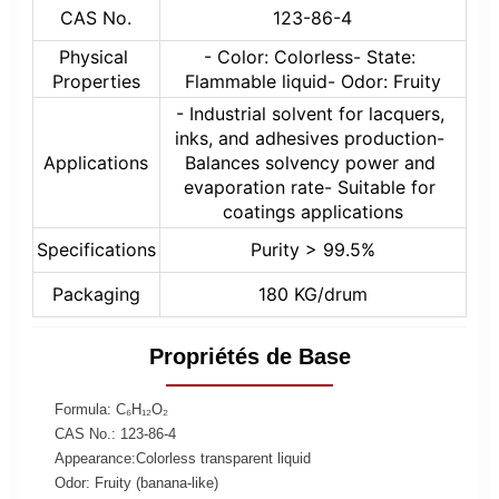
CAS No.
123-86-4
Physical 
- Color: Colorless- State: 
Properties
Flammable liquid- Odor: Fruity
- Industrial solvent for lacquers, 
inks, and adhesives production- 
Applications
Balances solvency power and 
evaporation rate- Suitable for 
coatings applications
Specifications
Purity > 99.5%
Packaging
180 KG/drum
Propriétés de Base
Formula: C₆H₁₂O₂
CAS No.: 123-86-4
Appearance:Colorless transparent liquid
Odor: Fruity (banana-like)