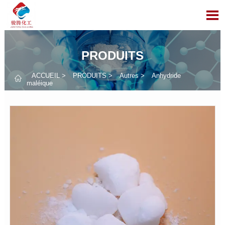

PRODUITS
ACCUEIL
>
PRODUITS
>
Autres
>
Anhydride

maléique