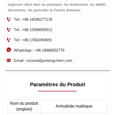
largement utilisé dans les plastiques, les revêtements, les additifs
alimentaires, les pesticides et d’autres domaines.

Tél : +86 18596277178

Tél : +86 15588955913

Tél : +86 17663494691

WhatsApp : +86 18866832776

Email : victoria@juntengchem.com
Paramètres du Produit
Nom du produit
Anhydride maléique
(anglais)