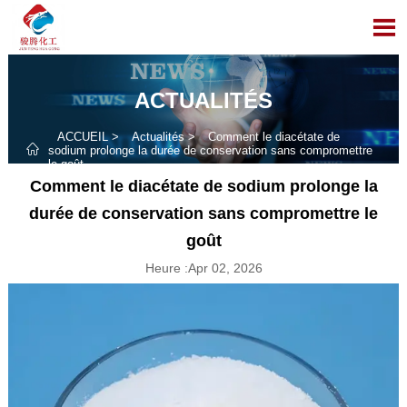

ACTUALITÉS
ACCUEIL
>
Actualités
>
Comment le diacétate de

sodium prolonge la durée de conservation sans compromettre
le goût
Comment le diacétate de sodium prolonge la
durée de conservation sans compromettre le
goût
Heure :Apr 02, 2026