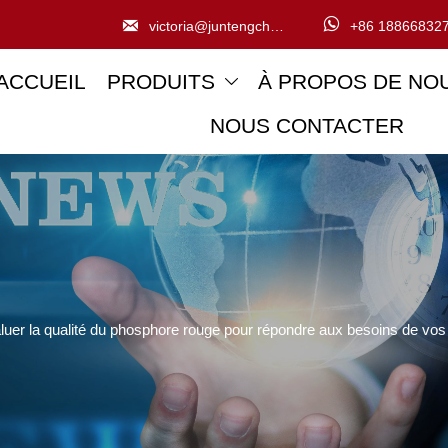


victoria@juntengchem.com
+86 18866832
ACCUEIL
PRODUITS
À PROPOS DE NO

NOUS CONTACTER
er la qualité du phosphore rouge pour répondre aux besoins de vos 