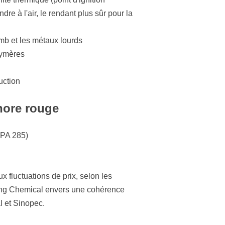
re à l'air, le rendant plus sûr pour la
mb et les métaux lourds
lymères
uction
hore rouge
FPA 285)
x fluctuations de prix, selon les
ng Chemical envers une cohérence
l et Sinopec.