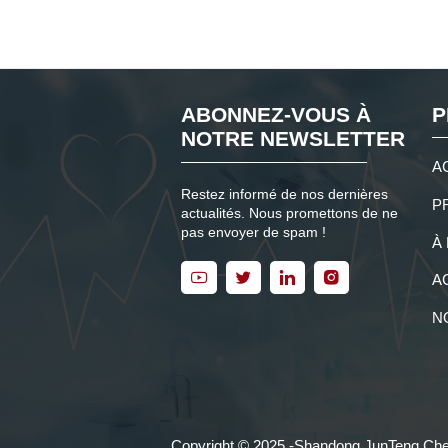
ABONNEZ-VOUS À
P
NOTRE NEWSLETTER
A
Restez informé de nos dernières
P
actualités. Nous promettons de ne
pas envoyer de spam !
À




A
N
Copyright © 2025 -Shandong JunTeng Che