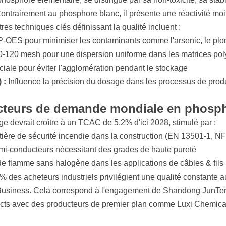
ontrairement au phosphore blanc, il présente une réactivité moind
res techniques clés définissant la qualité incluent :
-OES pour minimiser les contaminants comme l'arsenic, le plo
-120 mesh pour une dispersion uniforme dans les matrices po
iale pour éviter l'agglomération pendant le stockage
 :
Influence la précision du dosage dans les processus de prod
cteurs de demande mondiale en phosp
 devrait croître à un TCAC de 5.2% d'ici 2028, stimulé par :
tière de sécurité incendie dans la construction (EN 13501-1, N
emi-conducteurs nécessitant des grades de haute pureté
 de flamme sans halogène dans les applications de câbles & fils
% des acheteurs industriels privilégient une qualité constante au
Business. Cela correspond à l'engagement de Shandong JunTe
irects avec des producteurs de premier plan comme Luxi Chemica