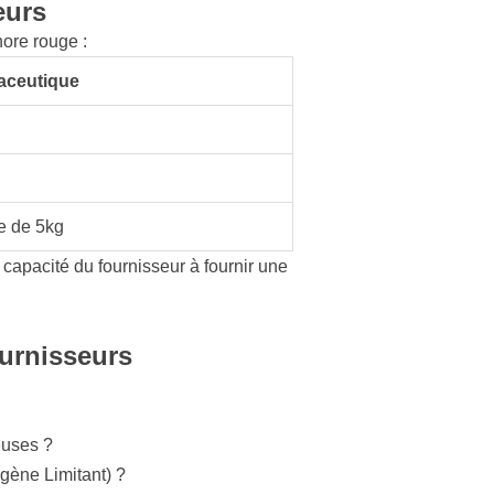
eurs
hore rouge :
aceutique
e de 5kg
la capacité du fournisseur à fournir une
ournisseurs
euses ?
gène Limitant) ?