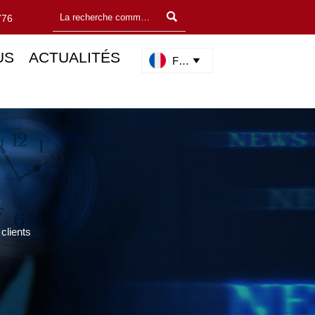

776
US
ACTUALITÉS
Français

clients