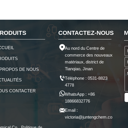
RODUITS
CONTACTEZ-NOUS
M

CCUEIL
Au nord du Centre de
commerce des nouveaux
RODUITS
matériaux, district de
Tianqiao, Jinan
 PROPOS DE NOUS

Téléphone : 0531-8823
CTUALITÉS
4778
OUS CONTACTER

WhatsApp : +86
18866832776

Email :
victoria@juntengchem.com
Politique de
mical Co.,