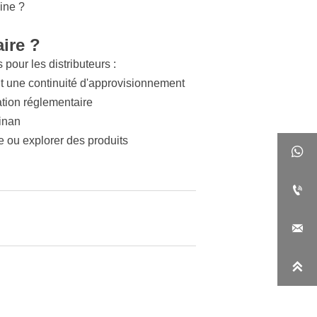
ine ?
ire ?
pour les distributeurs :
t une continuité d'approvisionnement
tion réglementaire
Jinan
e ou explorer des produits



