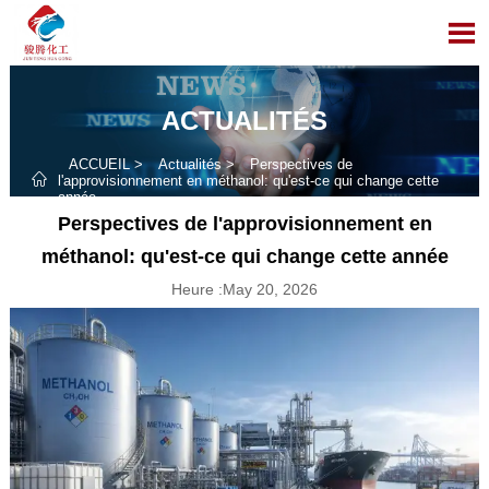

ACTUALITÉS
ACCUEIL
>
Actualités
>
Perspectives de

l'approvisionnement en méthanol: qu'est-ce qui change cette
année
Perspectives de l'approvisionnement en
méthanol: qu'est-ce qui change cette année
Heure :May 20, 2026