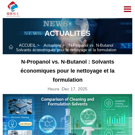

ACTUALITÉS
ACCUEIL
>
Actualités
>
N-Propanol vs. N-Butanol :

Solvants économiques pour le nettoyage et la formulation
N-Propanol vs. N-Butanol : Solvants
économiques pour le nettoyage et la
formulation
Heure :Dec 17, 2025