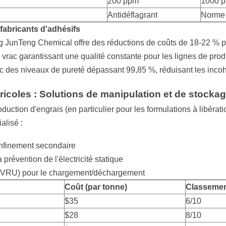
200 ppm
1000 p
Antidéflagrant
Norme
fabricants d'adhésifs
 JunTeng Chemical offre des réductions de coûts de 18-22 % par
n vrac garantissant une qualité constante pour les lignes de pro
es niveaux de pureté dépassant 99,85 %, réduisant les incoh
ricoles : Solutions de manipulation et de stocka
uction d'engrais (en particulier pour les formulations à libérat
alisé :
onfinement secondaire
prévention de l'électricité statique
 (VRU) pour le chargement/déchargement
Coût (par tonne)
Classemen
$35
6/10
$28
8/10