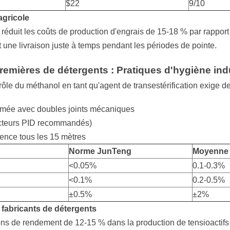
$22
9/10
agricole
réduit les coûts de production d'engrais de 15-18 % par rapport 
une livraison juste à temps pendant les périodes de pointe.
remières de détergents : Pratiques d'hygiène indu
rôle du méthanol en tant qu'agent de transestérification exige de
ermée avec doubles joints mécaniques
tecteurs PID recommandés)
ence tous les 15 mètres
Norme JunTeng
Moyenne d
<0.05%
0.1-0.3%
<0.1%
0.2-0.5%
±0.5%
±2%
 fabricants de détergents
ons de rendement de 12-15 % dans la production de tensioactifs 