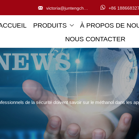


victoria@juntengchem.com
+86 18866832
ACCUEIL
PRODUITS
À PROPOS DE NO

NOUS CONTACTER
fessionnels de la sécurité doivent savoir sur le méthanol dans les app