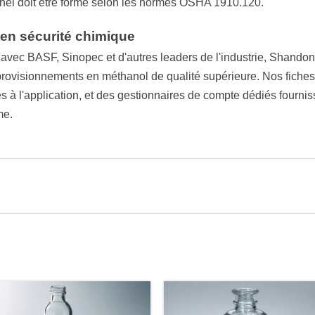
nel doit être formé selon les normes OSHA 1910.120.
 en sécurité chimique
 avec BASF, Sinopec et d'autres leaders de l'industrie, Shand
provisionnements en méthanol de qualité supérieure. Nos fiches
s à l'application, et des gestionnaires de compte dédiés fourni
me.