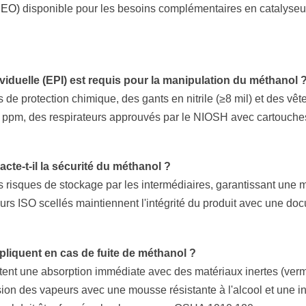
SEO)
disponible pour les besoins complémentaires en catalyseu
viduelle (EPI) est requis pour la manipulation du méthanol 
e protection chimique, des gants en nitrile (≥8 mil) et des vê
0 ppm, des respirateurs approuvés par le NIOSH avec cartouche
cte-t-il la sécurité du méthanol ?
s risques de stockage par les intermédiaires, garantissant une 
eurs ISO scellés maintiennent l'intégrité du produit avec une d
liquent en cas de fuite de méthanol ?
itent une absorption immédiate avec des matériaux inertes (verm
on des vapeurs avec une mousse résistante à l'alcool et une in