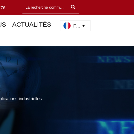

776
US
ACTUALITÉS
Français

lications industrielles