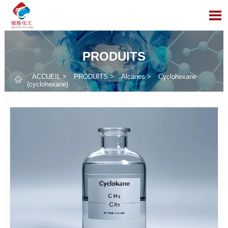

PRODUITS
ACCUEIL
>
PRODUITS
>
Alcanes
>
Cyclohexane

(cyclohexane)