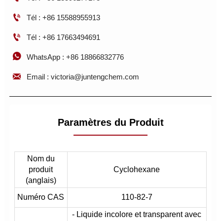

Tél : +86 15588955913

Tél : +86 17663494691

WhatsApp : +86 18866832776

Email : victoria@juntengchem.com
Paramètres du Produit
Nom du
produit
Cyclohexane
(anglais)
Numéro CAS
110-82-7
- Liquide incolore et transparent avec