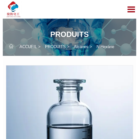

PRODUITS

ACCUEIL
>
PRODUITS
>
Alcanes
>
N-Hexane