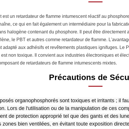
t est un retardateur de flamme intumescent réactif au phospho
haîne, ce qui en fait également un intermédiaire pour la fabricat
ns halogène contenant du phosphore. Il peut être directement 
lène, le PBT et autres comme retardateur de flamme. L'avantage
 adapté aux adhésifs et revêtements plastiques ignifuges. Le P
est non toxique. Il convient aux industries électroniques et élect
posant de retardateurs de flamme intumescents mixtes.
Précautions de Sécu
osés organophosphorés sont toxiques et irritants ; il faut
ion. Lors de l'utilisation ou de la manipulation de ces com
nt de protection approprié tel que des gants et des lunet
 zones bien ventilées, en évitant toute exposition direct