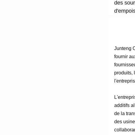
des sour
d'empoi
Junteng C
fournir a
fournisse
produits, 
l'entrepr
L'entrepr
additifs 
de la tra
des usines
collabora