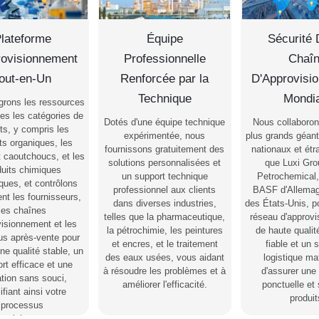
lateforme
Équipe
Sécurité 
rovisionnement
Professionnelle
Chaî
out-en-Un
Renforcée par la
D'Approvisi
Technique
Mondi
grons les ressources
es les catégories de
Dotés d'une équipe technique
Nous collaboron
ts, y compris les
expérimentée, nous
plus grands géan
ts organiques, les
fournissons gratuitement des
nationaux et étr
t caoutchoucs, et les
solutions personnalisées et
que Luxi Gro
duits chimiques
un support technique
Petrochemical,
ques, et contrôlons
professionnel aux clients
BASF d'Allema
nt les fournisseurs,
dans diverses industries,
des États-Unis, po
les chaînes
telles que la pharmaceutique,
réseau d'approv
visionnement et les
la pétrochimie, les peintures
de haute qualit
us après-vente pour
et encres, et le traitement
fiable et un
une qualité stable, un
des eaux usées, vous aidant
logistique ma
ort efficace et une
à résoudre les problèmes et à
d'assurer une 
sation sans souci,
améliorer l'efficacité.
ponctuelle et
ifiant ainsi votre
produit
processus
provisionnement.