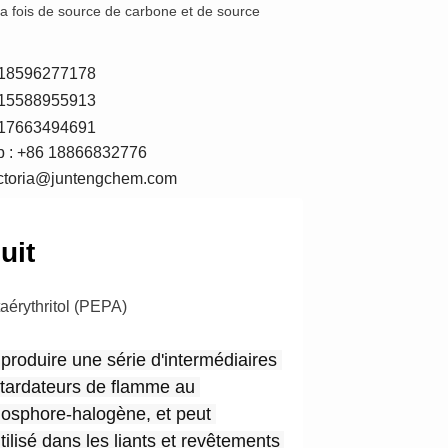
la fois de source de carbone et de source
6 18596277178
6 15588955913
6 17663494691
 : +86 18866832776
victoria@juntengchem.com
uit
aérythritol (PEPA)
r produire une série d'intermédiaires 
tardateurs de flamme au 
osphore-halogène, et peut 
ilisé dans les liants et revêtements 