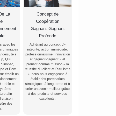
De La
Concept de
ne
Coopération
onnement
Gagnant-Gagnant
ale
Profonde
s avec les
Adhérant au concept d'«
ts chimiques
intégrité, action immédiate,
angers, tels
professionnalisme, innovation
up, Qilu
et gagnant-gagnant » et
 Sinopec,
prenant comme mission « la
gne et Dow
réussite du client et l'altruisme
ur établir un
», nous nous engageons à
isionnement
établir des partenariats
é stable et
stratégiques à long terme et à
 système
créer un avenir meilleur grâce
ture afin
à des produits et services
livraison
excellents.
 sûre des
s.