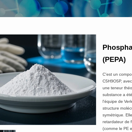
Phosphat
(PEPA)
C'est un compo
C5H9O5P, avec 
une teneur thé
substance a été
l'équipe de Ve
structure molé
symétrique. Ell
retardateur de 
(comme le PE et