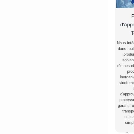
P
d'App
T
Nous inté
dans tout
produi
solvan
résines e
pro
inorgani
stricteme
d'appro
process
garantir 
transp
utili
simpl
d'ap