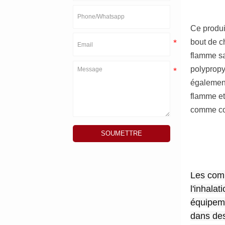
Ce produi
bout de c
flamme sa
polypropy
également
flamme et 
comme com
SOUMETTRE
Les comp
l'inhalat
équipeme
dans des