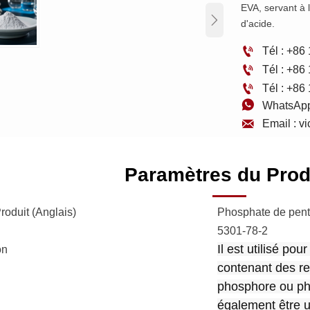
EVA, servant à 

d'acide.

Tél : +8

Tél : +8

Tél : +8

WhatsApp

Email : 
Paramètres du Prod
oduit (Anglais)
Phosphate de pent
5301-78-2
Il est utilisé pou
on
contenant des re
phosphore ou ph
également être ut