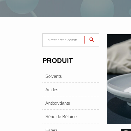

PRODUIT
Solvants
Acides
Antioxydants
Série de Bétaine
Esters