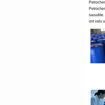
Petrochem
Petrochem
saoudite.
ont valu 