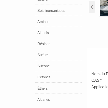

Sels inorganiques
Amines
Alcools
Résines
Sulfure
Silicone
Nom du Pr
Cétones
CAS#
Applicati
Éthers
Alcanes