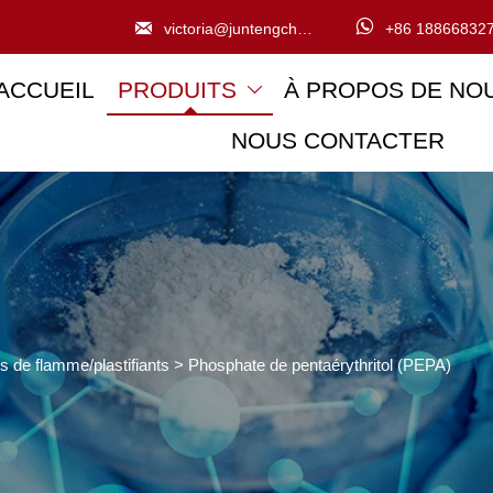


victoria@juntengchem.com
+86 18866832
ACCUEIL
PRODUITS
À PROPOS DE NO

NOUS CONTACTER
s de flamme/plastifiants
>
Phosphate de pentaérythritol (PEPA)