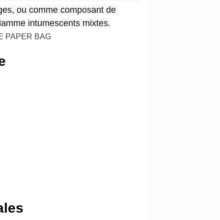
fuges, ou comme composant de 
flamme intumescents mixtes.
E PAPER BAG
e
ales