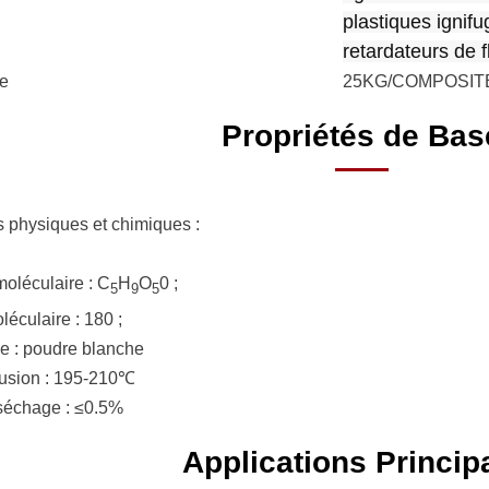
plastiques igni
retardateurs de 
e
25KG/COMPOSIT
Propriétés de Bas
s physiques et chimiques :
oléculaire : C
H
O
0 ;
5
9
5
éculaire : 180 ;
e : poudre blanche
fusion : 195-210℃
séchage : ≤0.5%
Applications Princip