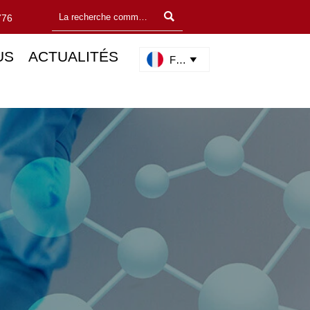

776
US
ACTUALITÉS
Français
