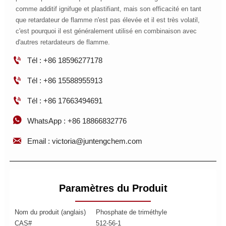
comme additif ignifuge et plastifiant, mais son efficacité en tant
que retardateur de flamme n'est pas élevée et il est très volatil,
c'est pourquoi il est généralement utilisé en combinaison avec
d'autres retardateurs de flamme.

Tél : +86 18596277178

Tél : +86 15588955913

Tél : +86 17663494691

WhatsApp : +86 18866832776

Email : victoria@juntengchem.com
Paramètres du Produit
Nom du produit (anglais)
Phosphate de triméthyle
CAS#
512-56-1