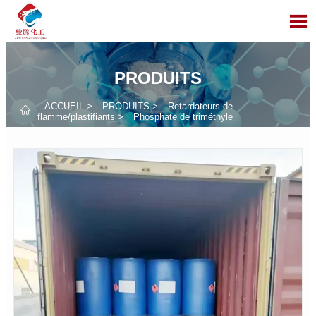

PRODUITS
ACCUEIL
>
PRODUITS
>
Retardateurs de

flamme/plastifiants
>
Phosphate de triméthyle