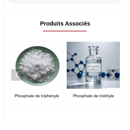
Produits Associés


e
Phosphate de triphényle
Phosphate de triéthyle
P