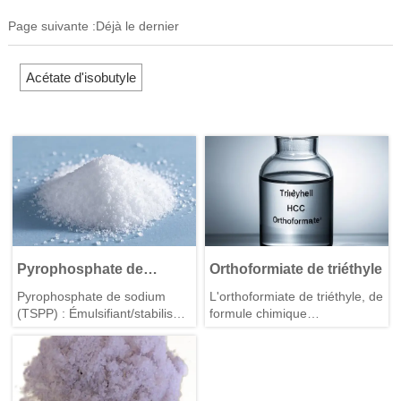
Page suivante :Déjà le dernier
Acétate d'isobutyle
Pyrophosphate de
Orthoformiate de triéthyle
sodium (TSPP) - Qualité
Pyrophosphate de sodium
L'orthoformiate de triéthyle, de
technique
(TSPP) : Émulsifiant/stabilisant
formule chimique
alimentaire polyvalent,
HC(OC₂H₅)₃, est un réactif et
adoucisseur d'eau et
un intermédiaire important en
nettoyant métallique. CAS
synthèse organique. Il se
7722-88-5, idéal pour les
présente sous la forme d'un
applications alimentaires,
liquide transparent incolore