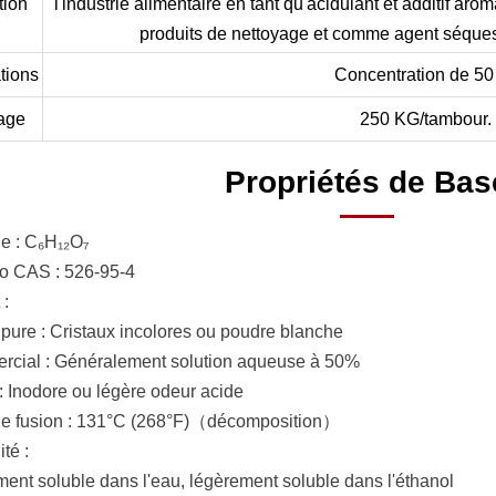
tion
l'industrie alimentaire en tant qu'acidulant et additif aro
produits de nettoyage et comme agent séquestra
tions
Concentration de 50
age
250 KG/tambour.
Propriétés de Bas
e : C₆H₁₂O₇
 CAS : 526-95-4
 :
pure : Cristaux incolores ou poudre blanche
cial : Généralement solution aqueuse à 50%
: Inodore ou légère odeur acide
de fusion : 131°C (268°F)（décomposition）
ité :
ment soluble dans l'eau, légèrement soluble dans l'éthanol