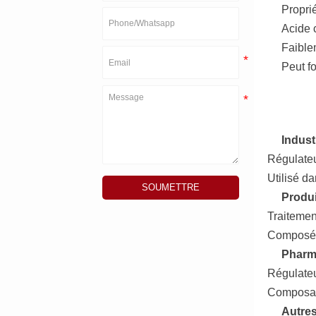
Propri
Acide 
Faible
Peut f
Indust
Régulateu
Utilisé da
SOUMETTRE
Produi
Traitemen
Composés 
Pharm
Régulateu
Composan
Autres