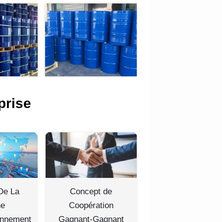
prise
De La
Concept de
ne
Coopération
onnement
Gagnant-Gagnant