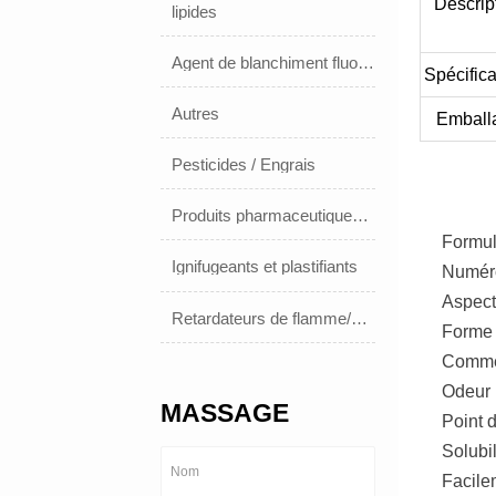
Descrip
lipides
Agent de blanchiment fluorescent
Spécifica
Autres
Emball
Pesticides / Engrais
Produits pharmaceutiques et médicaments
Formul
Ignifugeants et plastifiants
Numéro
Aspect
Retardateurs de flamme/plastifiants
Forme 
Commer
Odeur 
MASSAGE
Point 
Solubil
Facile