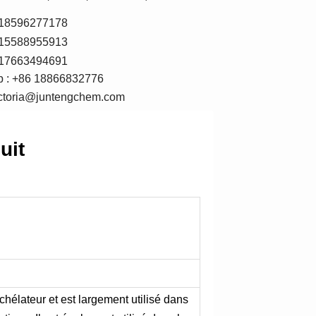
6 18596277178
6 15588955913
6 17663494691
 : +86 18866832776
victoria@juntengchem.com
uit
hélateur et est largement utilisé dans