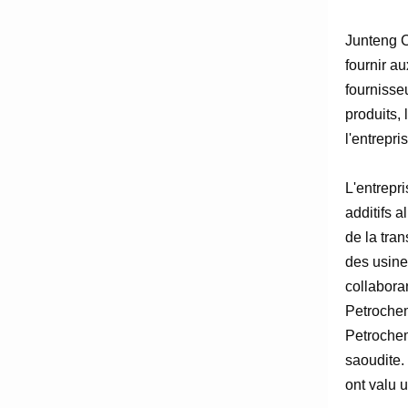
Junteng C
fournir a
fournisse
produits, 
l'entrepr
L'entrepr
additifs 
de la tra
des usines
collabora
Petrochem
Petrochem
saoudite.
ont valu 