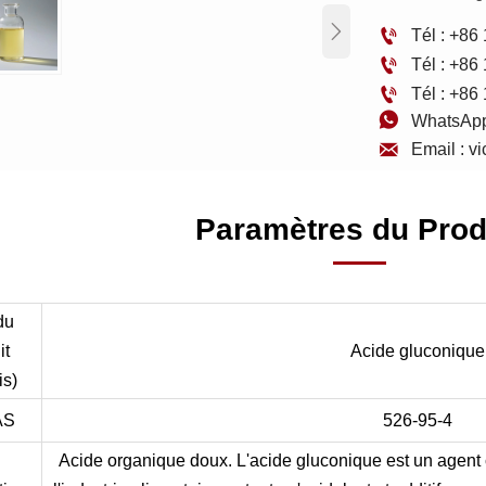


Tél : +8

Tél : +8

Tél : +8

WhatsApp

Email : 
Paramètres du Prod
du
it
Acide gluconique
is)
AS
526-95-4
Acide organique doux. L'acide gluconique est un agent c