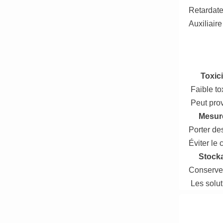
Retardate
Auxiliaire
Toxici
Faible tox
Peut prov
Mesure
Porter de
Éviter le 
Stocka
Conserver
Les solut