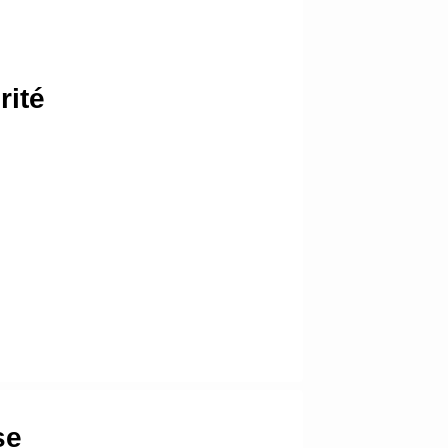
rité
se