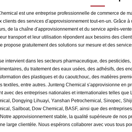
hemical est une entreprise professionnelle de commerce de ma
ux clients des services d'approvisionnement tout-en-un. Grâce à
urs, de la chaîne d'approvisionnement et du service après-vente, 
leur transport et leur utilisation répondent aux besoins des clien
ise propose gratuitement des solutions sur mesure et des service
ise intervient dans les secteurs pharmaceutique, des pesticides,
alimentaires, du traitement des eaux usées, des adhésifs, des en
nsformation des plastiques et du caoutchouc, des matières premi
 textiles, entre autres. Junteng Chemical s'approvisionne en prod
nt avec des entreprises nationales et internationales telles qu
ical, Dongying Lihuayi, Yanshan Petrochemical, Sinopec, Shi
ical, Sailboat, Dow Chemical, BASF, ainsi que des entreprises
 Notre approvisionnement stable, la qualité supérieure de nos pr
une large clientèle. Nous espérons collaborer avec vous tous p