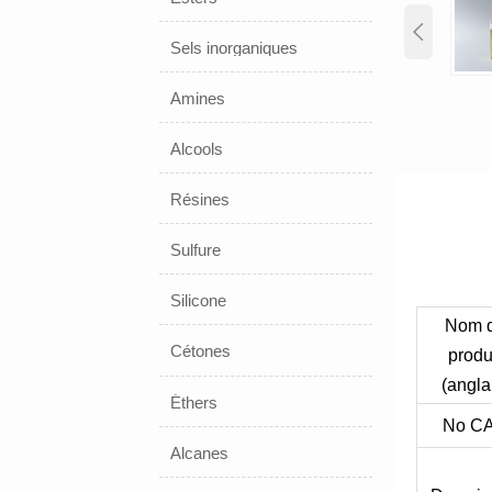

Sels inorganiques
Amines
Alcools
Résines
Sulfure
Silicone
Nom 
Cétones
produ
(angla
Éthers
No C
Alcanes