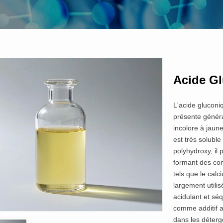
Acide G
L'acide gluconi
présente généra
incolore à jaune
est très soluble
polyhydroxy, il 
formant des com
tels que le calci
largement utili
acidulant et séq
comme additif a
dans les déterg