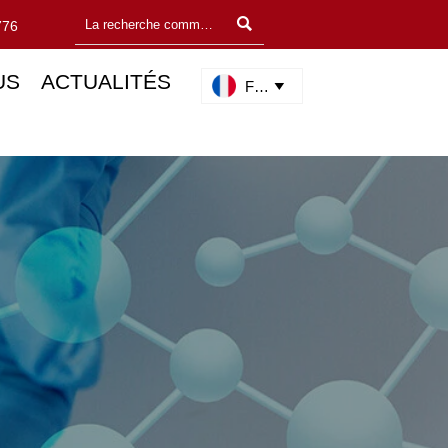

776
US
ACTUALITÉS
Français
