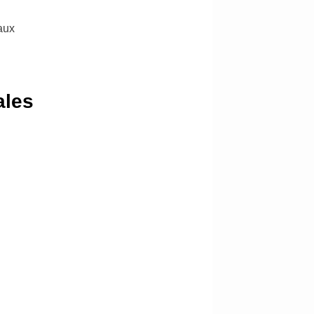
aux
ales