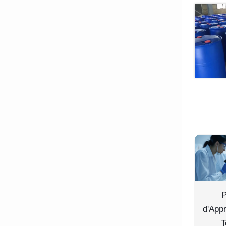
P
d'App
T