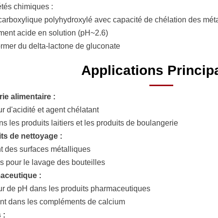
étés chimiques :
carboxylique polyhydroxylé avec capacité de chélation des mét
ment acide en solution (pH~2.6)
ormer du delta-lactone de gluconate
Applications Princip
rie alimentaire :
r d'acidité et agent chélatant
ns les produits laitiers et les produits de boulangerie
ts de nettoyage :
t des surfaces métalliques
pour le lavage des bouteilles
aceutique :
r de pH dans les produits pharmaceutiques
t dans les compléments de calcium
 :