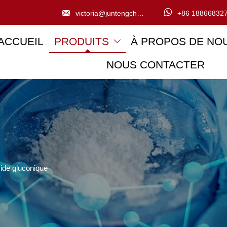


victoria@juntengchem.com
+86 18866832
ACCUEIL
PRODUITS
À PROPOS DE NO

NOUS CONTACTER
ide gluconique